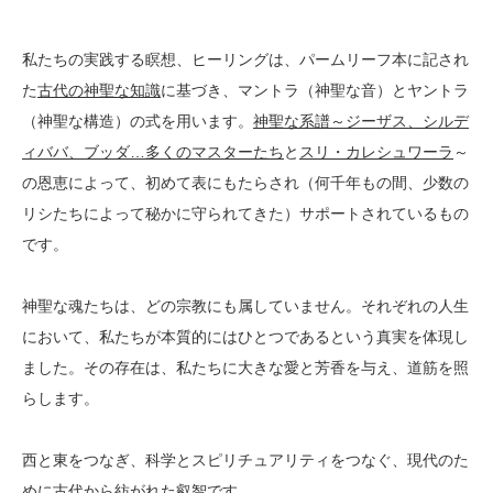
私たちの実践する瞑想、ヒーリングは、パームリーフ本に記され
た
古代の神聖な知識
に基づき、マントラ（神聖な音）とヤントラ
（神聖な構造）の式を用います。
神聖な系譜～ジーザス、シルデ
ィババ、ブッダ…多くのマスターたち
と
スリ・カレシュワーラ
～
の恩恵によって、初めて表にもたらされ（何千年もの間、少数の
リシたちによって秘かに守られてきた）サポートされているもの
です。
神聖な魂たちは、どの宗教にも属していません。それぞれの人生
において、私たちが本質的にはひとつであるという真実を体現し
ました。その存在は、私たちに大きな愛と芳香を与え、道筋を照
らします。
西と東をつなぎ、科学とスピリチュアリティをつなぐ、現代のた
めに古代から紡がれた叡智です。