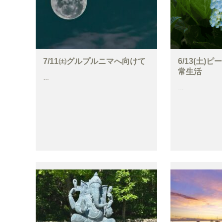
7/11㈯グルプルニマへ向けて
6/13(土)
常生活
…
…