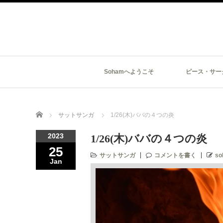
Sohamへようこそ
ピース・サー
Home
サットサンガ
1/26(木)ババの４つの炎
2023
1/26(木)ババの４つの炎
25
サットサンガ
コメントを書く
so
Jan