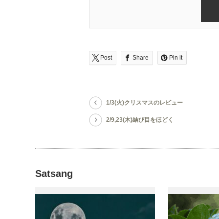
Post
Share
Pin it
1/3(火)クリスマスのレビュー
2/9,23(木)結び目をほどく
Satsang