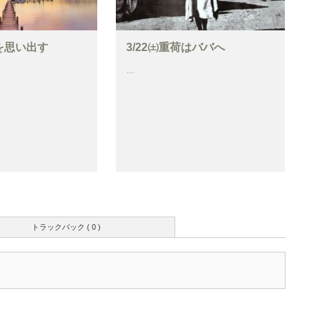
我を思い出す
3/22㈯重荷はババへ
…
トラックバック ( 0 )